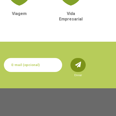
Viagem
Vida
Vida
Empresarial
Enviar